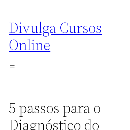
Pular
para
Divulga Cursos
o
conteúdo
Online
5 passos para o
Diagnóstico do