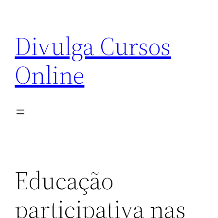
Pular
para
Divulga Cursos
o
conteúdo
Online
Educação
participativa nas