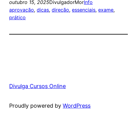
outubro 15, 2025
DivulgadorMor
Info
aprovação
, 
dicas
, 
direção
, 
essenciais
, 
exame
, 
prático
Divulga Cursos Online
Proudly powered by
WordPress