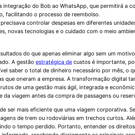
 a integração do Bob ao WhatsApp, que permitirá a co
, facilitando o processo de reembolso.
 precisava controlar despesas em diferentes unidade
es, novas tecnologias e o cuidado com o meio ambie
resultados do que apenas eliminar algo sem um motivo.
tado. A gestão
estratégica de
custos é importante, poi
ível saber o total de dinheiro necessário por mês, o
sas que oneram a empresa. A transformação digital 
utos de uma gestão mais ágil, integrada e econômica.
de da viagem antes da compra de passagens ou reser
de ser mais eficiente que uma viagem corporativa. Se
gens de trem ou rodoviárias em trechos curtos. Alé
ndo o tempo perdido. Portanto, entender os direitos
m informado, recebendo diariamente os principais ass