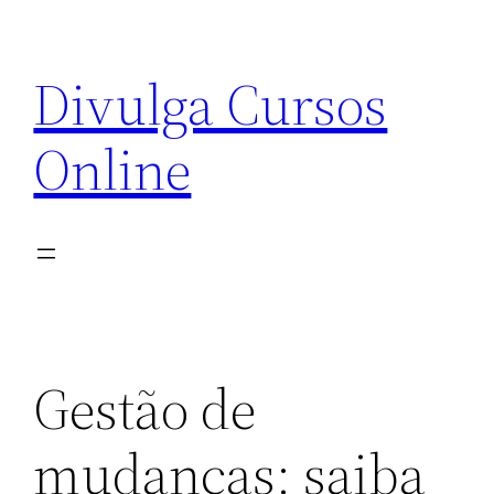
Pular
para
Divulga Cursos
o
conteúdo
Online
Gestão de
mudanças: saiba