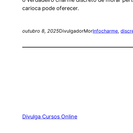
carioca pode oferecer.
outubro 8, 2025
DivulgadorMor
Info
charme
, 
discr
Divulga Cursos Online