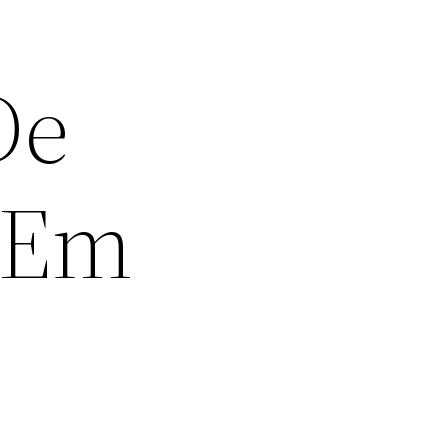
De
 Em