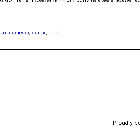
eto
, 
ipanema
, 
morar
, 
perto
Proudly 