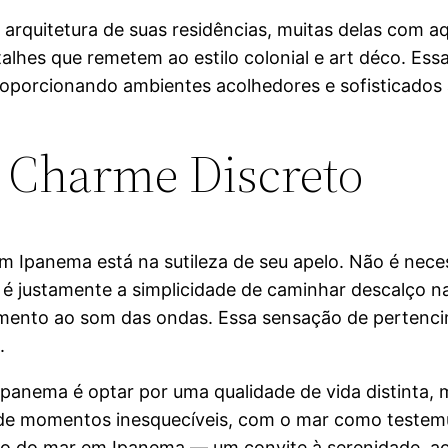
quitetura de suas residências, muitas delas com aqu
lhes que remetem ao estilo colonial e art déco. Essa 
 proporcionando ambientes acolhedores e sofisticad
 Charme Discreto
 Ipanema está na sutileza de seu apelo. Não é neces
 é justamente a simplicidade de caminhar descalço na 
mento ao som das ondas. Essa sensação de pertenci
.
panema é optar por uma qualidade de vida distinta, 
o de momentos inesquecíveis, com o mar como testemu
o do mar em Ipanema — um convite à serenidade, ao b