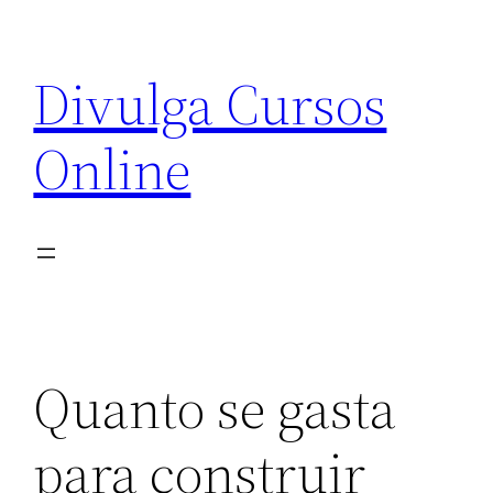
Pular
para
Divulga Cursos
o
conteúdo
Online
Quanto se gasta
para construir