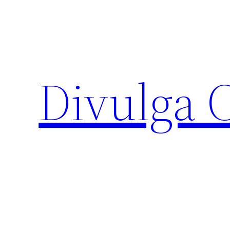
Pular
para
o
conteúdo
Divulga 