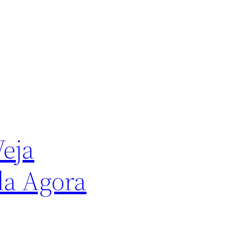
eja
da Agora