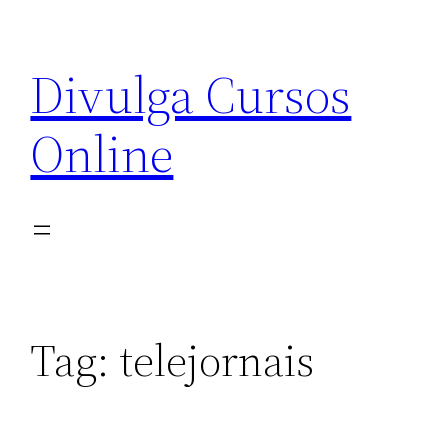
Pular
para
Divulga Cursos
o
conteúdo
Online
Tag:
telejornais