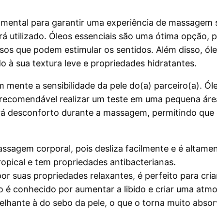
amental para garantir uma experiência de massagem s
erá utilizado. Óleos essenciais são uma ótima opção,
os que podem estimular os sentidos. Além disso, ó
o à sua textura leve e propriedades hidratantes.
m mente a sensibilidade da pele do(a) parceiro(a). Ó
recomendável realizar um teste em uma pequena área
verá desconforto durante a massagem, permitindo que
sagem corporal, pois desliza facilmente e é altament
opical e tem propriedades antibacterianas.
or suas propriedades relaxantes, é perfeito para cri
eo é conhecido por aumentar a libido e criar uma atm
elhante à do sebo da pele, o que o torna muito absorv