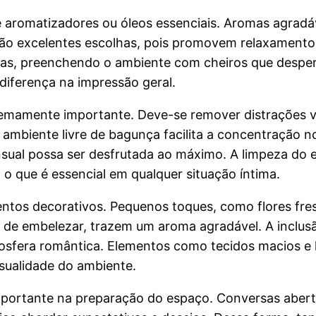
e aromatizadores ou óleos essenciais. Aromas agradáv
 são excelentes escolhas, pois promovem relaxament
adas, preenchendo o ambiente com cheiros que desper
iferença na impressão geral.
remamente importante. Deve-se remover distrações vi
 ambiente livre de bagunça facilita a concentração
ual possa ser desfrutada ao máximo. A limpeza do 
 o que é essencial em qualquer situação íntima.
entos decorativos. Pequenos toques, como flores fr
m de embelezar, trazem um aroma agradável. A inclu
mosfera romântica. Elementos como tecidos macios 
sualidade do ambiente.
portante na preparação do espaço. Conversas aber